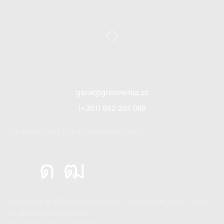
geral@grooveitup.pt
(+351) 962 201 098
(Chamada para a rede móvel nacional)
Copyright © 2024
Groove It Up - Unipessoal, Lda. Todos
os direitos reservados.