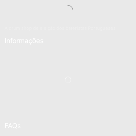
A drum shop de eleição dos bateristas Portugueses
Informações
FAQs