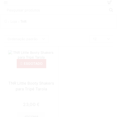
0
Loja
TnR
ESGOTADO
TNR Little Booty Shakers
para Tripé Tarola
23,00
€
ADICIONAR