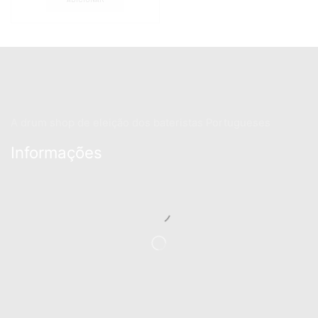
A drum shop de eleição dos bateristas Portugueses
Informações