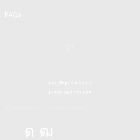
FAQs
geral@grooveitup.pt
(+351) 962 201 098
(Chamada para a rede móvel nacional)