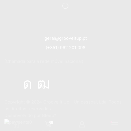
geral@grooveitup.pt
(+351) 962 201 098
(Chamada para a rede móvel nacional)
Copyright © 2024
Groove It Up - Unipessoal, Lda. Todos
os direitos reservados.
Desenvolvido por
Bleep*
0