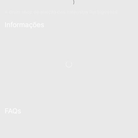
A drum shop de eleição dos bateristas Portugueses
Informações
FAQs