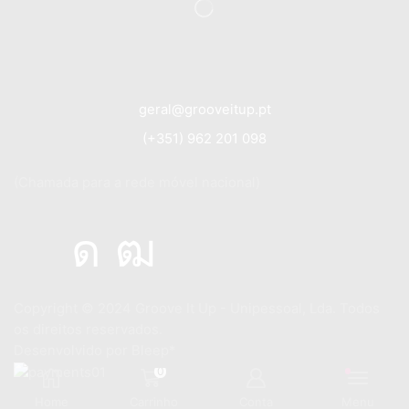
geral@grooveitup.pt
(+351) 962 201 098
(Chamada para a rede móvel nacional)
Copyright © 2024
Groove It Up - Unipessoal, Lda. Todos
os direitos reservados.
Desenvolvido por
Bleep*
0
Home
Carrinho
Conta
Menu