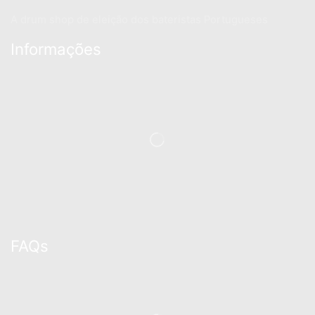
A drum shop de eleição dos bateristas Portugueses
Informações
FAQs