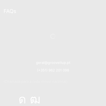
FAQs
geral@grooveitup.pt
(+351) 962 201 098
(Chamada para a rede móvel nacional)