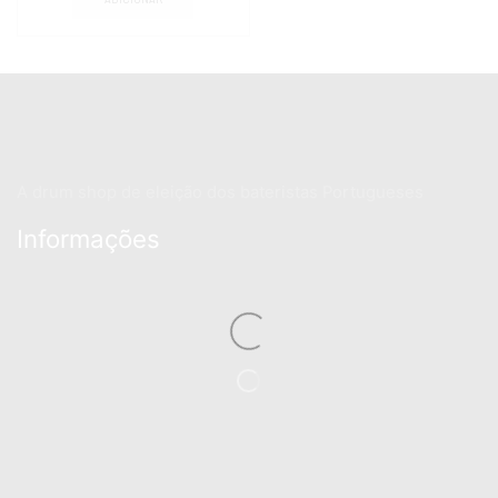
A drum shop de eleição dos bateristas Portugueses
Informações