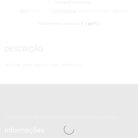
Comparar produtos
CATEGORIA:
PRODUTOS DE LIMPEZA
SKU:
GJCC
Partilhe este produto:
DESCRIÇÃO
[etheme_sales_booster_safe_checkout]
A drum shop de eleição dos bateristas Portugueses
Informações