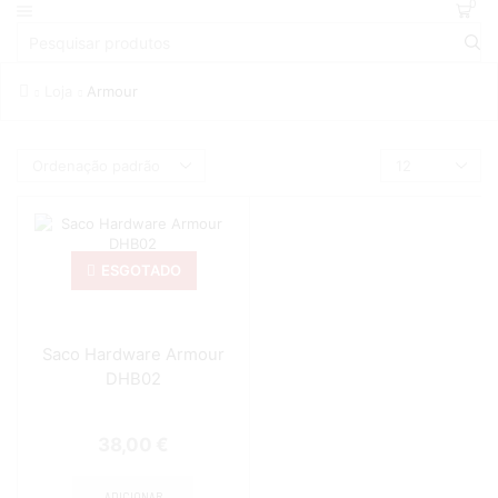
0
Loja
Armour
ESGOTADO
Saco Hardware Armour
DHB02
38,00
€
ADICIONAR