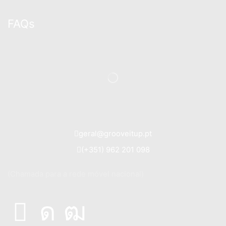
FAQs
geral@grooveitup.pt
(+351) 962 201 098
(Chamada para a rede móvel nacional)