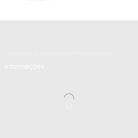
A drum shop de eleição dos bateristas Portugueses
Informações