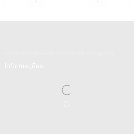
A drum shop de eleição dos bateristas Portugueses
Informações