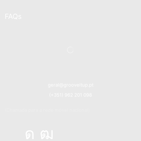
FAQs
geral@grooveitup.pt
(+351) 962 201 098
(Chamada para a rede móvel nacional)