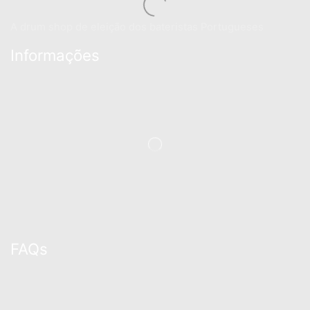
A drum shop de eleição dos bateristas Portugueses
Informações
FAQs