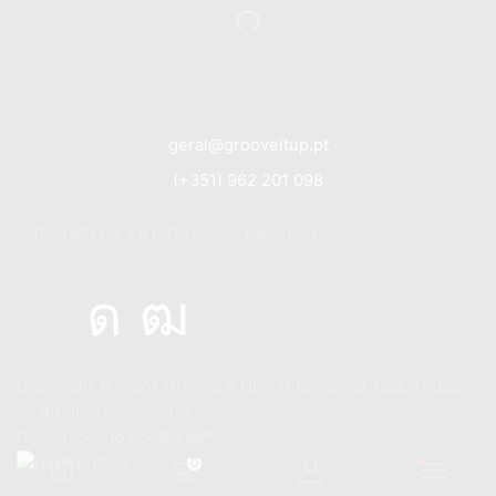
geral@grooveitup.pt
(+351) 962 201 098
(Chamada para a rede móvel nacional)
Copyright © 2024
Groove It Up - Unipessoal, Lda. Todos
os direitos reservados.
Desenvolvido por
Bleep*
0