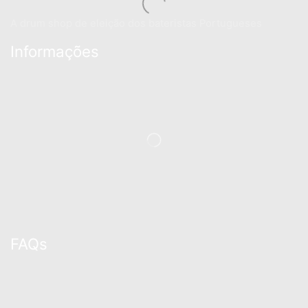
A drum shop de eleição dos bateristas Portugueses
Informações
FAQs