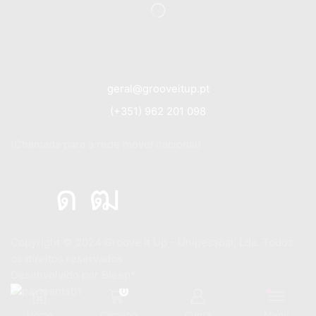
geral@grooveitup.pt
(+351) 962 201 098
(Chamada para a rede móvel nacional)
Copyright © 2024
Groove It Up - Unipessoal, Lda. Todos
os direitos reservados.
Desenvolvido por
Bleep*
0
Home
Carrinho
Conta
Menu