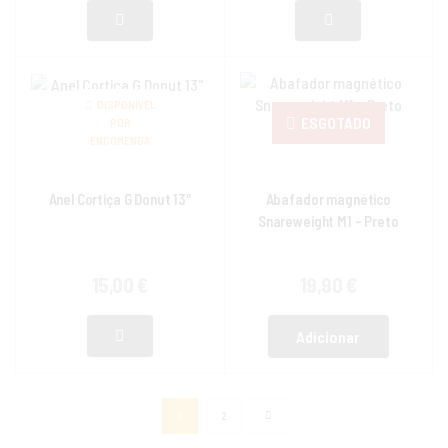
DISPONÍVEL
ESGOTADO
POR
ENCOMENDA
Anel Cortiça G Donut 13″
Abafador magnético
Snareweight M1 – Preto
15,00
€
19,90
€
Adicionar
1
2