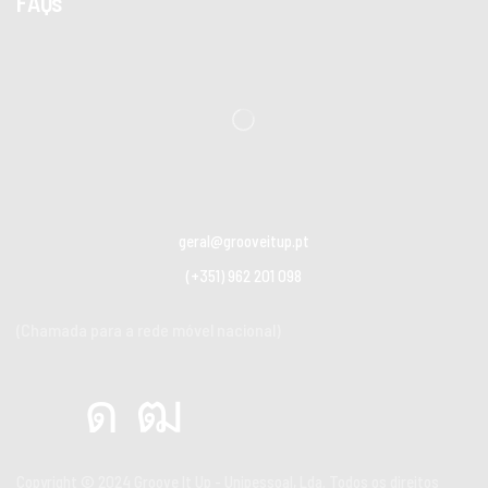
FAQs
geral@grooveitup.pt
(+351) 962 201 098
(Chamada para a rede móvel nacional)
Copyright © 2024
Groove It Up - Unipessoal, Lda. Todos os direitos