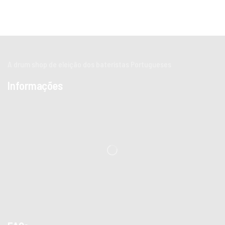
A drum shop de eleição dos bateristas Portugueses
Informações