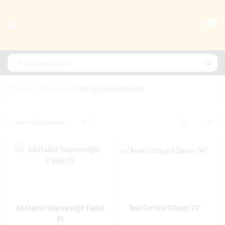
0
Controlo de harmónicos
Loja
Acessórios
Abafador Snareweight Fader
Anel Cortiça G Donut 14″
F1