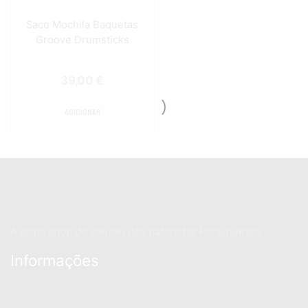
Saco Mochila Baquetas
Groove Drumsticks
39,00
€
ADICIONAR
A drum shop de eleição dos bateristas Portugueses
Informações