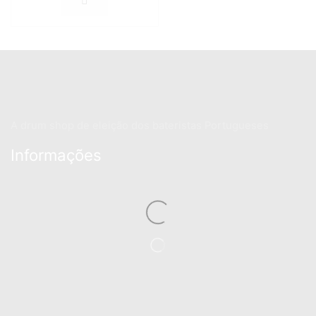
A drum shop de eleição dos bateristas Portugueses
Informações