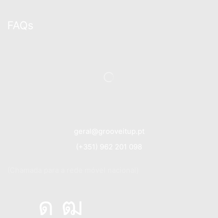
FAQs
geral@grooveitup.pt
(+351) 962 201 098
(Chamada para a rede móvel nacional)