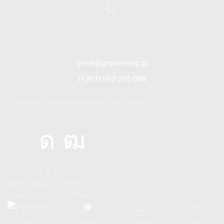
geral@grooveitup.pt
(+351) 962 201 098
(Chamada para a rede móvel nacional)
Copyright © 2024
Groove It Up - Unipessoal, Lda. Todos
os direitos reservados.
Desenvolvido por
Bleep*
0
Home
Carrinho
Conta
Menu