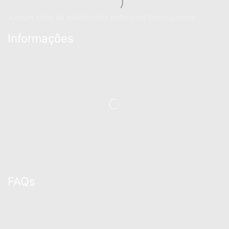
A drum shop de eleição dos bateristas Portugueses
Informações
FAQs