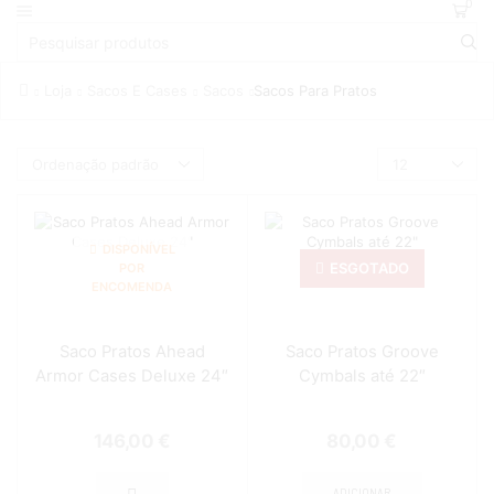
0
Loja
Sacos E Cases
Sacos
Sacos Para Pratos
DISPONÍVEL
ESGOTADO
POR
ENCOMENDA
Saco Pratos Ahead
Saco Pratos Groove
Armor Cases Deluxe 24″
Cymbals até 22″
146,00
€
80,00
€
ADICIONAR