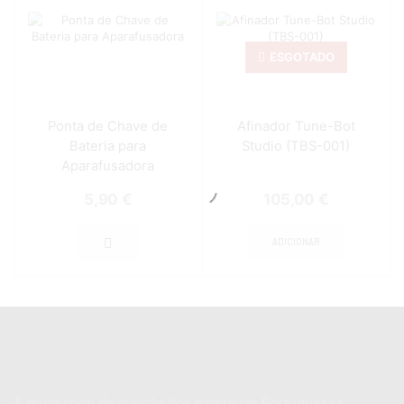
ESGOTADO
Ponta de Chave de
Afinador Tune-Bot
Bateria para
Studio (TBS-001)
Aparafusadora
5,90
€
105,00
€
ADICIONAR
A drum shop de eleição dos bateristas Portugueses