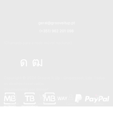
geral@grooveitup.pt
(+351) 962 201 098
(Chamada para a rede móvel nacional)
Copyright © 2024
Groove It Up - Unipessoal, Lda. Todos
os direitos reservados.
Desenvolvido por
Bleep*
0
Home
Carrinho
Conta
Menu