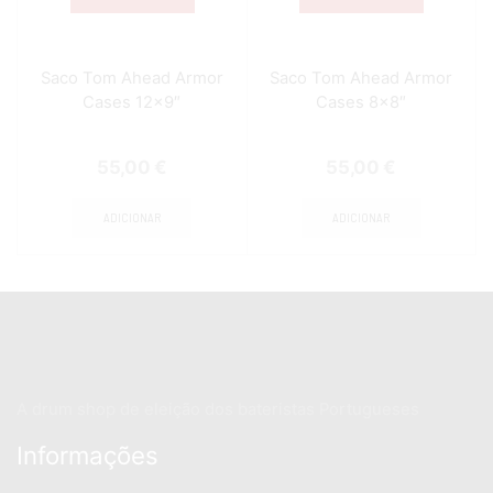
Saco Tom Ahead Armor
Saco Tom Ahead Armor
Cases 12×9″
Cases 8×8″
55,00
€
55,00
€
ADICIONAR
ADICIONAR
A drum shop de eleição dos bateristas Portugueses
Informações