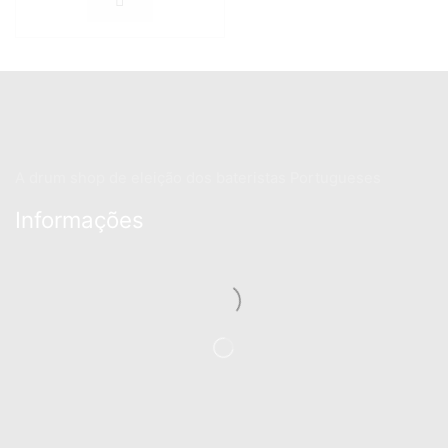
A drum shop de eleição dos bateristas Portugueses
Informações