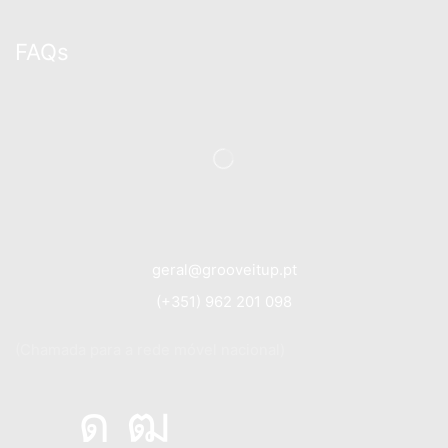
FAQs
geral@grooveitup.pt
(+351) 962 201 098
(Chamada para a rede móvel nacional)