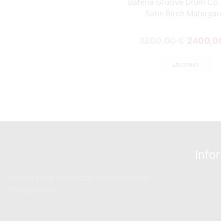
Bateria Groove Drum Co.
Satin Birch Mahoga
3200,00
€
2400,0
ADICIONAR
Info
A drum shop de eleição dos bateristas
Portugueses