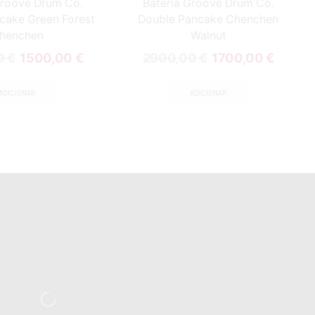
Groove Drum Co.
Bateria Groove Drum Co.
cake Green Forest
Double Pancake Chenchen
henchen
Walnut
0
€
1500,00
€
2900,00
€
1700,00
€
ADICIONAR
ADICIONAR