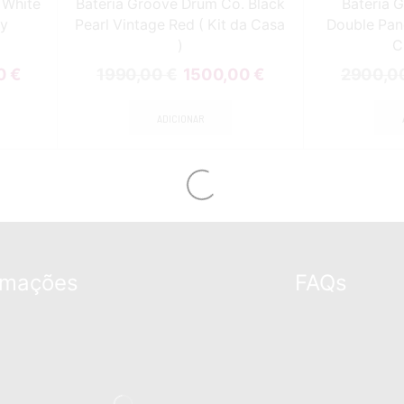
 White
Bateria Groove Drum Co. Black
Bateria 
ny
Pearl Vintage Red ( Kit da Casa
Double Pan
)
C
0
€
1990,00
€
1500,00
€
2900,0
ADICIONAR
rmações
FAQs