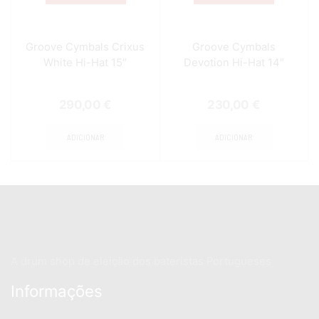
Groove Cymbals Crixus
Groove Cymbals
White Hi-Hat 15″
Devotion Hi-Hat 14″
290,00
€
230,00
€
ADICIONAR
ADICIONAR
A drum shop de eleição dos bateristas Portugueses
Informações