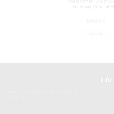
Tapete Portátil DRUMnB
Drum Mat (180x140c
120,00
€
ADICIONAR
Info
A drum shop de eleição dos bateristas
Portugueses