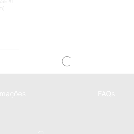
ASE #1
m)
rmações
FAQs