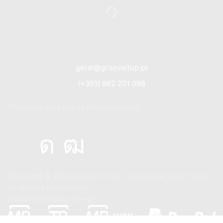
geral@grooveitup.pt
(+351) 962 201 098
(Chamada para a rede móvel nacional)
Copyright © 2024
Groove It Up - Unipessoal, Lda. Todos
os direitos reservados.
Desenvolvido por
Bleep*