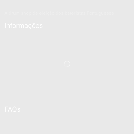
A drum shop de eleição dos bateristas Portugueses
Informações
FAQs