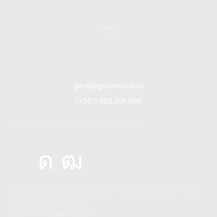
geral@grooveitup.pt
(+351) 962 201 098
(Chamada para a rede móvel nacional)
Copyright © 2024
Groove It Up - Unipessoal, Lda. Todos
os direitos reservados.
Desenvolvido por
Bleep*