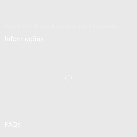
A drum shop de eleição dos bateristas Portugueses
Informações
FAQs