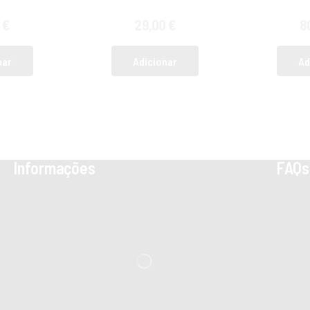
0
€
29,00
€
8
nar
Adicionar
Ad
Informações
FAQs