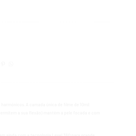
 harmónicos. A camada única de filme de 10mil
e permitem a sua flexão) mantém a pele focada e com
tam ainda com a tecnologia Level 360 para grande