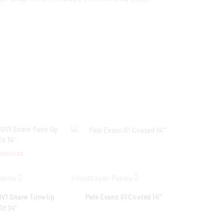
ESGOTADO
Rápida
Visualização Rápida
Visualiza
UV1 Snare Tune Up
Pele Evans G1 Coated 14″
Pele Rem
Kit 14″