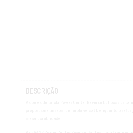
DESCRIÇÃO
As peles de tarola Power Center Reverse Dot possibilit
proporciona um som de tarola versátil, enquanto o refor
maior durabilidade.
As EVANS Power Center Reverse Dot têm um ataque equili