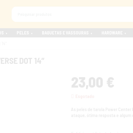
OS
PELES
BAQUETAS E VASSOURAS
HARDWARE
 14″
ERSE DOT 14″
23,00
€
Esgotado
As peles de tarola Power Center
ataque, ótima resposta e algum 