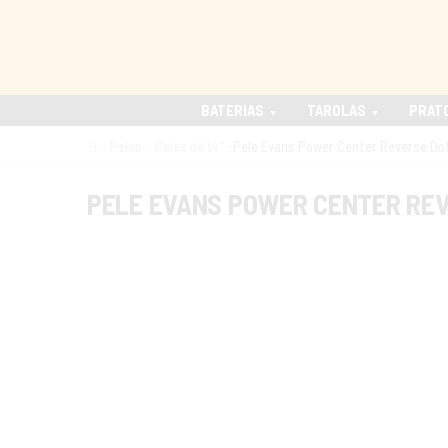
BATERIAS
TAROLAS
PRAT
Peles
Peles de 14"
Pele Evans Power Center Reverse Dot
PELE EVANS POWER CENTER REV