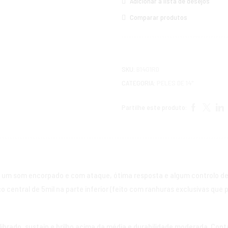
Adicionar à lista de desejos
Comparar produtos
SKU:
B14G1RD
CATEGORIA:
PELES DE 14"
Partilhe este produto:
am um som encorpado e com ataque, ótima resposta e algum controlo de
ço central de 5mil na parte inferior (feito com ranhuras exclusivas qu
brado, sustain e brilho acima da média e durabilidade moderada. Con