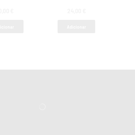
0,00
€
24,00
€
icionar
Adicionar