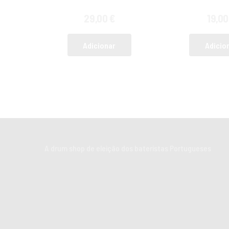
29,00
€
19,0
Adicionar
Adicio
A drum shop de eleição dos bateristas Portugueses