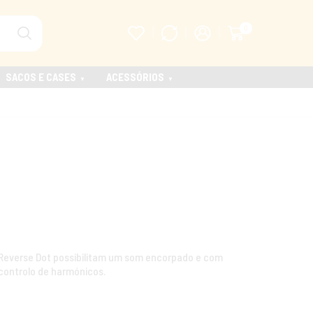
0
SACOS E CASES
ACESSÓRIOS
 Reverse Dot possibilitam um som encorpado e com
controlo de harmónicos.