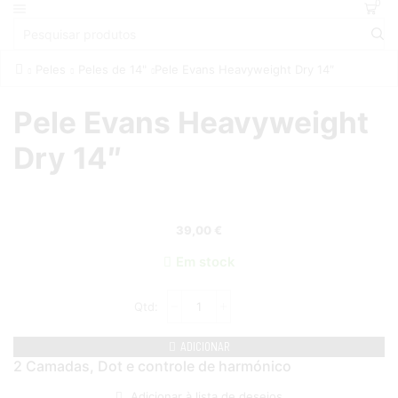
0
Peles
Peles de 14"
Pele Evans Heavyweight Dry 14″
Pele Evans Heavyweight
Dry 14″
39,00
€
Em stock
ADICIONAR
2 Camadas, Dot e controle de harmónico
Adicionar à lista de desejos