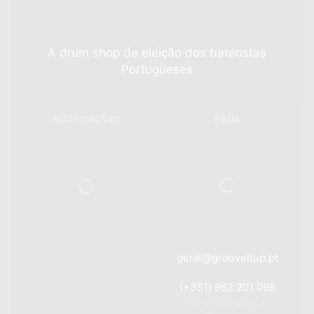
A drum shop de eleição dos bateristas
Portugueses
Informações
FAQs
geral@grooveitup.pt
(+351) 962 201 098
(Chamada para a rede móvel