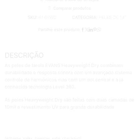
Comparar produtos
CATEGORIA:
PELES DE 14"
SKU:
B14HWD
Partilhe este produto:
DESCRIÇÃO
As peles de tarola EVANS Heavyweight Dry combinam
durabilidade e resposta sonora com um avançado sistema
controle de harmónicos mas com um dot central e a já
conhecida tecnologia Level 360.
As peles Heavyweight Dry são feitas com duas camadas de
10mil e revestimento UV para grande durabilidade
[etheme_sales_booster_safe_checkout]