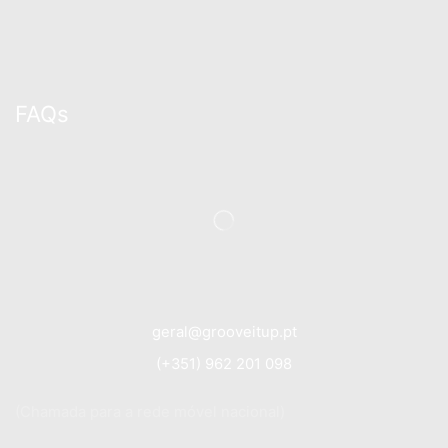
FAQs
geral@grooveitup.pt
(+351) 962 201 098
(Chamada para a rede móvel nacional)