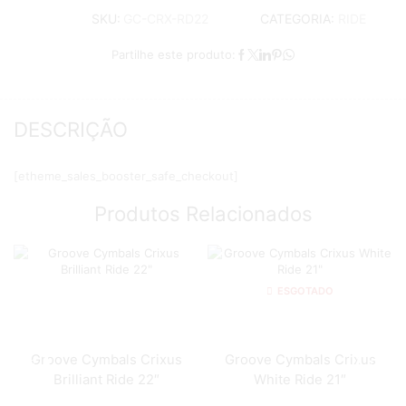
CATEGORIA:
RIDE
SKU:
GC-CRX-RD22
Partilhe este produto:
DESCRIÇÃO
[etheme_sales_booster_safe_checkout]
Produtos Relacionados
ESGOTADO
Groove Cymbals Crixus
Groove Cymbals Crixus
Brilliant Ride 22″
White Ride 21″