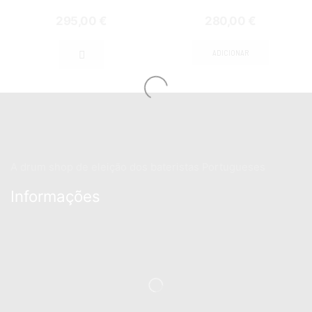
295,00
€
280,00
€
ADICIONAR
A drum shop de eleição dos bateristas Portugueses
Informações