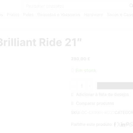
as
Pratos
Peles
Baquetas e Vassouras
Hardware
Sacos e Cas
illiant Ride 21″
280,00
€
Em stock
Adicionar à lista de desejos
Comparar produtos
CATEGOR
SKU:
GC-CRXBR-RD21
Partilhe este produto: