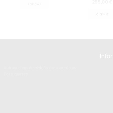
255,00
€
ADICIONAR
ADICIONAR
Info
A drum shop de eleição dos bateristas
Portugueses