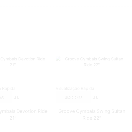
o Rápida
Visualização Rápida
NAR
ADICIONAR
ymbals Devotion Ride
Groove Cymbals Swing Sultan
21″
Ride 22″