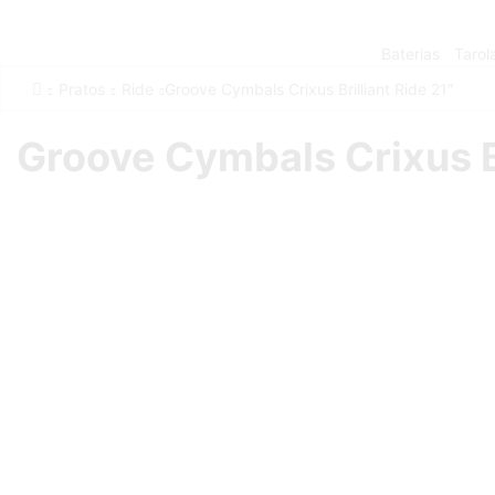
Baterias
Tarol
Pratos
Ride
Groove Cymbals Crixus Brilliant Ride 21″
Groove Cymbals Crixus Br