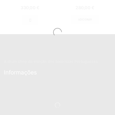
330,00
€
280,00
€
ADICIONAR
A drum shop de eleição dos bateristas Portugueses
Informações