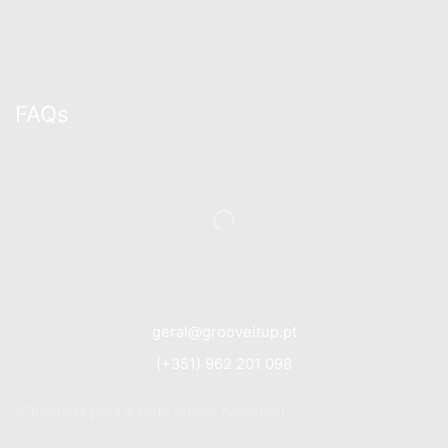
FAQs
geral@grooveitup.pt
(+351) 962 201 098
(Chamada para a rede móvel nacional)