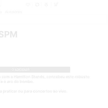
0
es
Acessórios
DSPM
ADICIONAR
ão com a Hamilton Stands, concebeu este robusto
a o aro do bombo.
 praticar ou para concertos ao vivo.