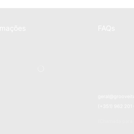
rmações
FAQs
geral@grooveit
(+351) 962 201
(Chamada para a