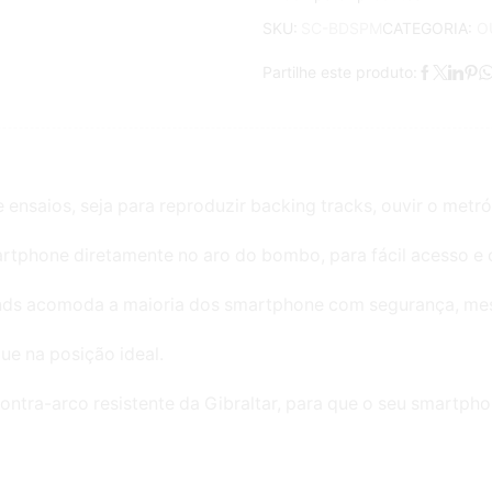
CATEGORIA:
O
SKU:
SC-BDSPM
Partilhe este produto:
nsaios, seja para reproduzir backing tracks, ouvir o metró
artphone diretamente no aro do bombo, para fácil acesso e
tands acomoda a maioria dos smartphone com segurança, me
ue na posição ideal.
ntra-arco resistente da Gibraltar, para que o seu smartph