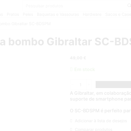
as
Pratos
Peles
Baquetas e Vassouras
Hardware
Sacos e Cas
bombo Gibraltar SC-BDSPM
ra bombo Gibraltar SC-B
49,00
€
Em stock
A Gibraltar, em colaboraç
suporte de smartphone par
O SC-BDSPM é perfeito para
Adicionar à lista de desejos
Comparar produtos