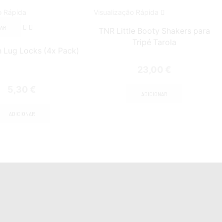
o Rápida
Visualização Rápida
NAR
TNR Little Booty Shakers para
Tripé Tarola
h Lug Locks (4x Pack)
23,00
€
5,30
€
ADICIONAR
ADICIONAR