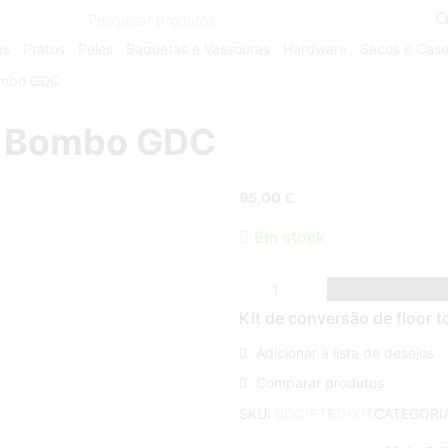
as
Pratos
Peles
Baquetas e Vassouras
Hardware
Sacos e Cas
ombo GDC
m Bombo GDC
95,00
€
Em stock
Kit de conversão de floor
Adicionar à lista de desejos
Comparar produtos
CATEGORI
SKU:
GDC-FTBD-KIT