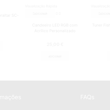
Visualização Rápida
Visualizaçã
ADICIONAR
ADICIO
raltar SC-
Candeeiro LED RGB com
Tuner Fis
Acrílico Personalizado
25,00
€
ADICIONAR
rmações
FAQs