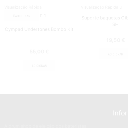
Visualização Rápida
Visualização Rápida
ADICIONAR
Suporte baquetas Gib
SH
Cympad Undertones Bombo Kit
19,50
€
55,00
€
ADICIONAR
ADICIONAR
Info
A drum shop de eleição dos bateristas