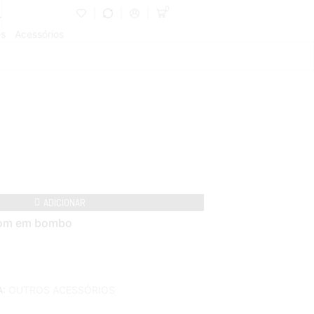
0
es
Acessórios
ADICIONAR
 tom em bombo
A:
OUTROS ACESSÓRIOS