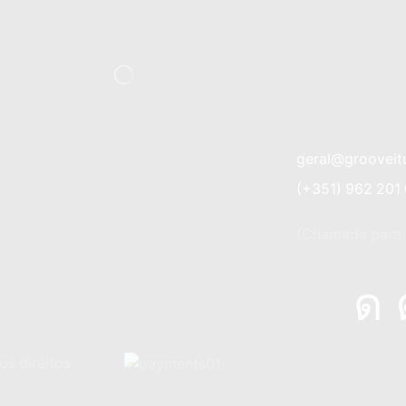
geral@grooveit
(+351) 962 201
(Chamada para a
os direitos