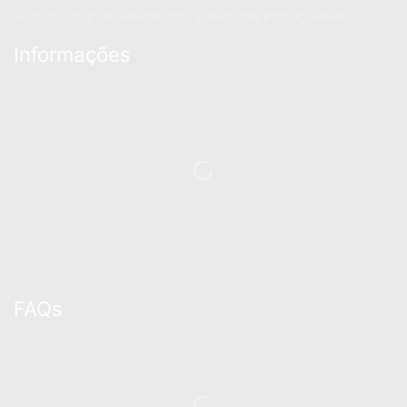
A drum shop de eleição dos bateristas Portugueses
Informações
FAQs