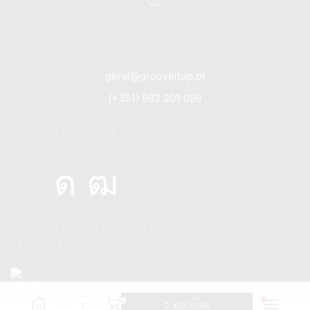
geral@grooveitup.pt
(+351) 962 201 098
(Chamada para a rede móvel nacional)
Copyright © 2024
Groove It Up - Unipessoal, Lda. Todos
os direitos reservados.
Desenvolvido por
Bleep*
0
ADICIONAR