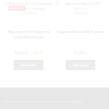
PROMOÇÃO
ESGOTADO
ESGOTADO
Baquetas Vic Firth Signature
Baquetas Wincent 55F Precision
Series Chris Coleman
12,90
€
11,00
€
12,90
€
Adicionar
Adicionar
A drum shop de eleição dos bateristas Portugueses