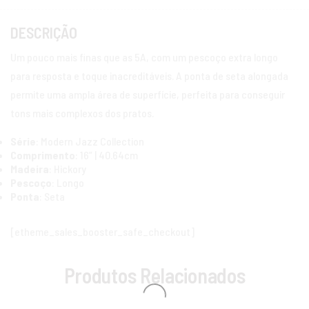
DESCRIÇÃO
Um pouco mais finas que as 5A, com um pescoço extra longo
para resposta e toque inacreditáveis. A ponta de seta alongada
permite uma ampla área de superfície, perfeita para conseguir
tons mais complexos dos pratos.
Série
: Modern Jazz Collection
Comprimento
: 16” | 40.64cm
Madeira
: Hickory
Pescoço
: Longo
Ponta
: Seta
[etheme_sales_booster_safe_checkout]
Produtos Relacionados