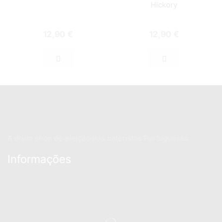
Hickory
12,90
€
12,90
€
A drum shop de eleição dos bateristas Portugueses
Informações