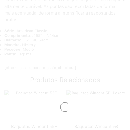
altamente durável. As pontas são recortadas de forma
mais acentuada, de forma a intensificar a resposta dos
pratos.
Série
: American Classic
Comprimento
: .565″” | 1.44cm
Diâmetro
: 16” | 40.64cm
Madeira
: Hickory
Pescoço
: Médio
Ponta
: Lágrima
[etheme_sales_booster_safe_checkout]
Produtos Relacionados
Baquetas Wincent 55F
Baquetas Wincent 5B