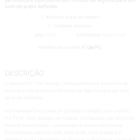
de música e com ponta em formato de lágrima para um
som de prato definido.
Adicionar à lista de desejos
Comparar produtos
CATEGORIA:
BAQUETAS
SKU:
VF5A
Partilhe este produto:
DESCRIÇÃO
A baqueta nº 1 do mundo, ótima para todos os estilos de
música e com ponta em formato de lágrima para um som
de prato definido.
A linha American Classic® combina tradição com o estilo
Vic Firth. Com designs arrojados, os Classics são feitos de
hickory selecionada – uma madeira densa com pouca
flexibilidade, para um som mais forte. Esta madeira é
também muito resistente ao choque, o que torna a baqueta