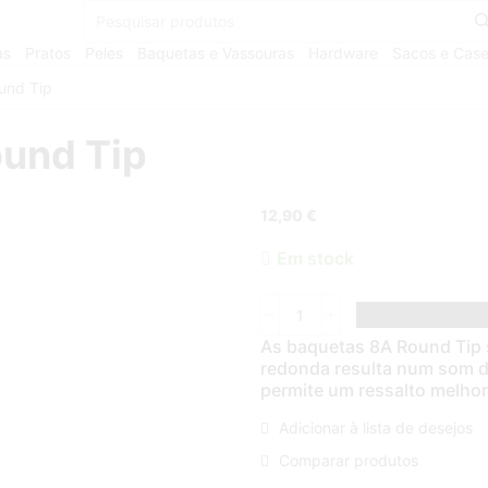
as
Pratos
Peles
Baquetas e Vassouras
Hardware
Sacos e Cas
und Tip
und Tip
12,90
€
Em stock
As baquetas 8A Round Tip s
redonda resulta num som de
permite um ressalto melhor
Adicionar à lista de desejos
Comparar produtos