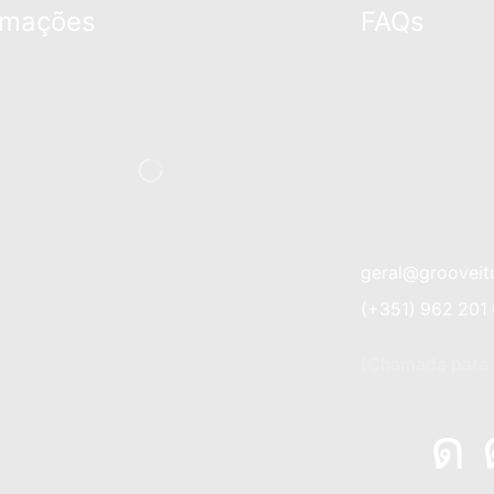
rmações
FAQs
geral@grooveit
(+351) 962 201
(Chamada para a