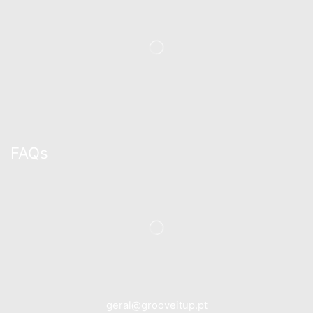
FAQs
geral@grooveitup.pt