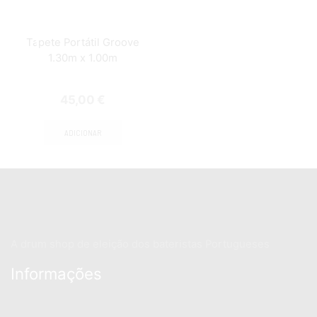
Tapete Portátil Groove
1.30m x 1.00m
45,00
€
ADICIONAR
A drum shop de eleição dos bateristas Portugueses
Informações