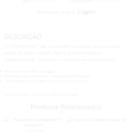
CATEGORIA:
PELES DE 12"
SKU:
SN-0012-00
Partilhe este produto:
DESCRIÇÃO
As Silentstroke™ são a derradeira solução no que toca a
peles de baixo volume. Agora já podes praticar
tranquilamente, sem que o volume seja um problema.
Pele em mesh de 1 camada
Ideal para apartamentos e espaços partilhados
Compatível com triggers eletrónicos externos
[etheme_sales_booster_safe_checkout]
Produtos Relacionados
ESGOTADO