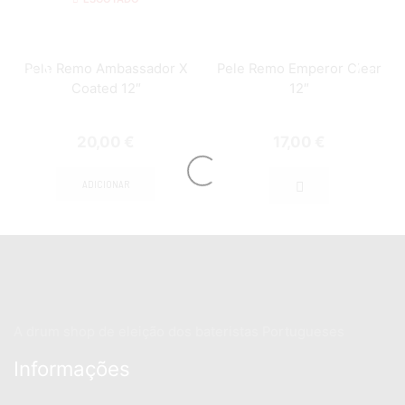
Pele Remo Ambassador X
Pele Remo Emperor Clear
Coated 12″
12″
20,00
€
17,00
€
ADICIONAR
A drum shop de eleição dos bateristas Portugueses
Informações