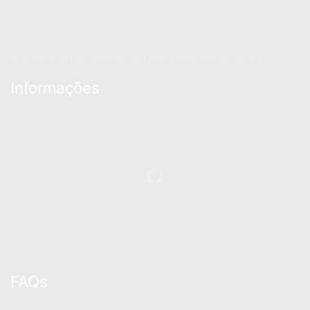
A drum shop de eleição dos bateristas Portugueses
Informações
FAQs