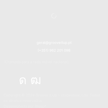
geral@grooveitup.pt
(+351) 962 201 098
(Chamada para a rede móvel nacional)
Copyright © 2024
Groove It Up - Unipessoal, Lda. Todos
os direitos reservados.
Desenvolvido por
Bleep*