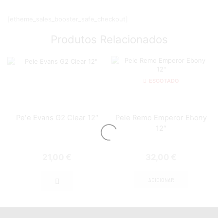
[etheme_sales_booster_safe_checkout]
Produtos Relacionados
ESGOTADO
Pele Evans G2 Clear 12″
Pele Remo Emperor Ebony
12″
21,00
€
32,00
€
ADICIONAR