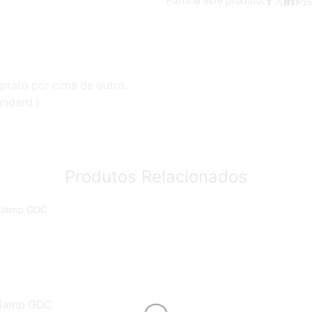
Partilhe este produto:
prato por cima de outro.
andard )
Produtos Relacionados
clamp GDC