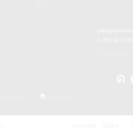
geral@grooveit
(+351) 962 201
(Chamada para a
os direitos
...
Em stock
12,00
€