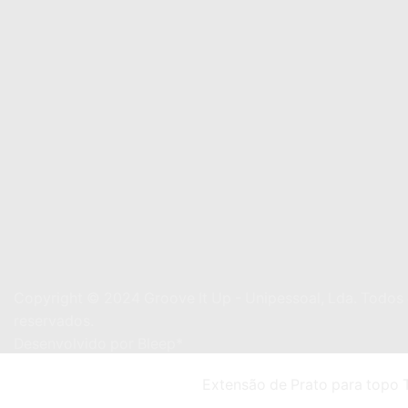
Copyright © 2024
Groove It Up - Unipessoal, Lda. Todos 
reservados.
Desenvolvido por
Bleep*
Extensão de Prato para topo Tr