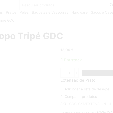
as
Pratos
Peles
Baquetas e Vassouras
Hardware
Sacos e Cas
Tripé GDC
topo Tripé GDC
12,00
€
Em stock
Extensão de Prato
Adicionar à lista de desejos
Comparar produtos
SKU:
GDC-CYMEXTENSION-GD