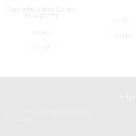
Braço de Prato Duplo Gibraltar
SC-4425STMB
35,00
€
69,00
€
ADICIONAR
ADICIONAR
Info
A drum shop de eleição dos bateristas
Portugueses