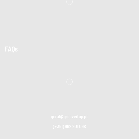
FAQs
geral@grooveitup.pt
(+351) 962 201 098