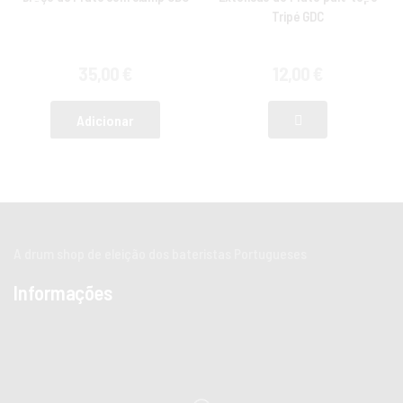
Tripé GDC
35,00
€
12,00
€
Adicionar
A drum shop de eleição dos bateristas Portugueses
Informações