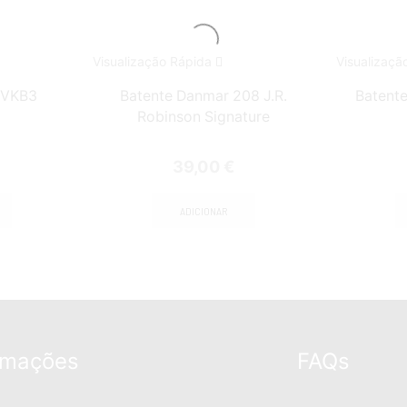
Visualização Rápida
Visualizaçã
h VKB3
Batente Danmar 208 J.R.
Batente
Robinson Signature
39,00
€
ADICIONAR
rmações
FAQs