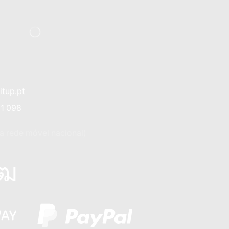
tup.pt
01 098
 rede móvel nacional)