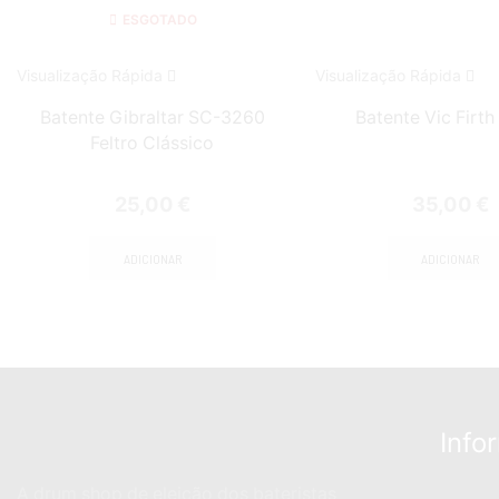
ESGOTADO
Visualização Rápida
Visualização Rápida
Batente Gibraltar SC-3260
Batente Vic Firt
Feltro Clássico
25,00
€
35,00
€
ADICIONAR
ADICIONAR
Info
A drum shop de eleição dos bateristas