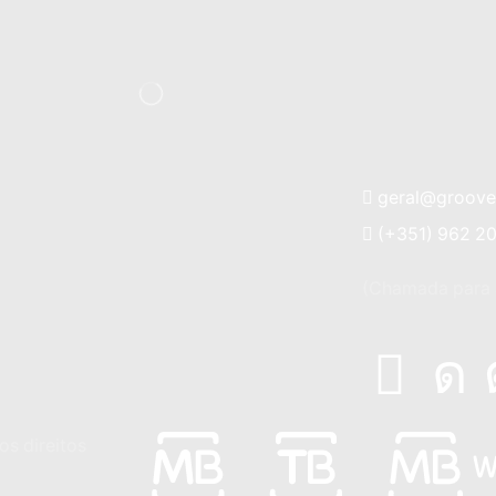
geral@groovei
(+351) 962 2
(Chamada para a
os direitos