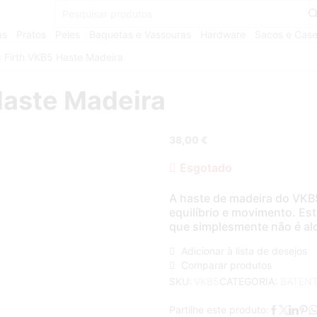
as
Pratos
Peles
Baquetas e Vassouras
Hardware
Sacos e Cas
c Firth VKB5 Haste Madeira
Haste Madeira
38,00
€
Esgotado
A haste de madeira do VKB5
equilíbrio e movimento. Es
que simplesmente não é al
Adicionar à lista de desejos
Comparar produtos
CATEGORIA:
BATEN
SKU:
VKB5
Partilhe este produto: