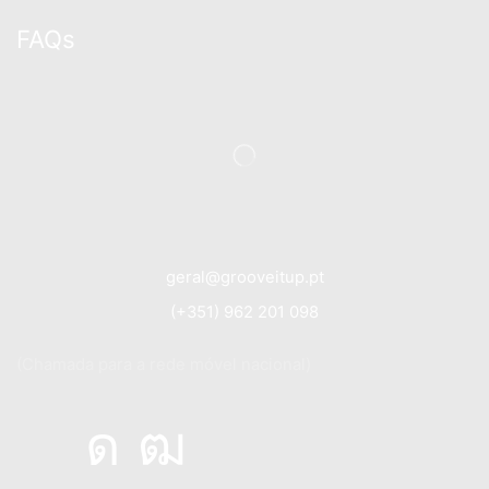
FAQs
geral@grooveitup.pt
(+351) 962 201 098
(Chamada para a rede móvel nacional)