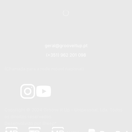
geral@grooveitup.pt
(+351) 962 201 098
(Chamada para a rede móvel nacional)
Copyright © 2024
Groove It Up - Unipessoal, Lda. Todos
os direitos reservados.
Desenvolvido por
Bleep*