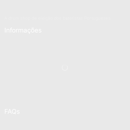
A drum shop de eleição dos bateristas Portugueses
Informações
FAQs