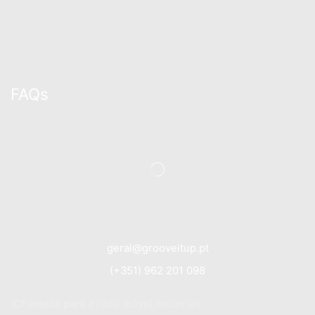
FAQs
geral@grooveitup.pt
(+351) 962 201 098
(Chamada para a rede móvel nacional)