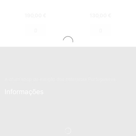
190,00
€
130,00
€
A drum shop de eleição dos bateristas Portugueses
Informações