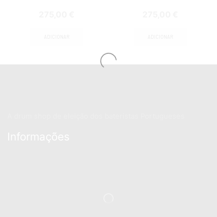
275,00
€
275,00
€
ADICIONAR
ADICIONAR
A drum shop de eleição dos bateristas Portugueses
Informações