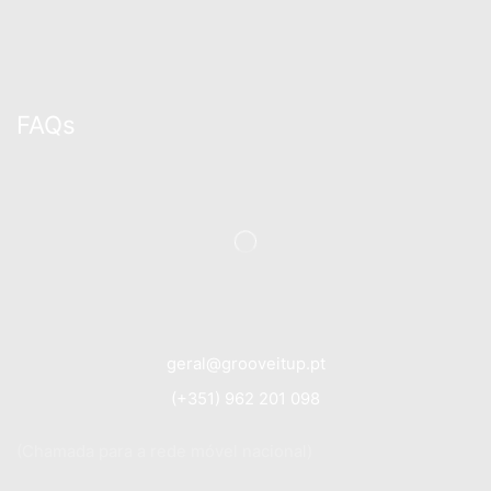
FAQs
geral@grooveitup.pt
(+351) 962 201 098
(Chamada para a rede móvel nacional)