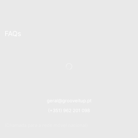
FAQs
geral@grooveitup.pt
(+351) 962 201 098
(Chamada para a rede móvel nacional)