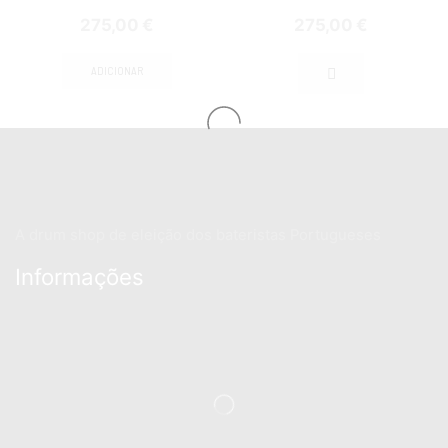
275,00
€
275,00
€
ADICIONAR
A drum shop de eleição dos bateristas Portugueses
Informações