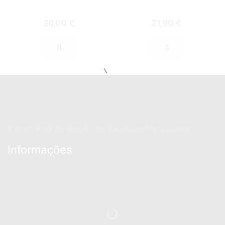
36,00
€
21,90
€
A drum shop de eleição dos bateristas Portugueses
Informações