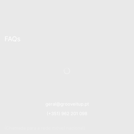
FAQs
geral@grooveitup.pt
(+351) 962 201 098
(Chamada para a rede móvel nacional)