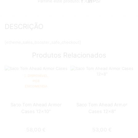
Partilhe este produto:
DESCRIÇÃO
[etheme_sales_booster_safe_checkout]
Produtos Relacionados
DISPONÍVEL
POR
ENCOMENDA
Saco Tom Ahead Armor
Saco Tom Ahead Armor
Cases 12×10″
Cases 12×8″
58,00
€
53,00
€