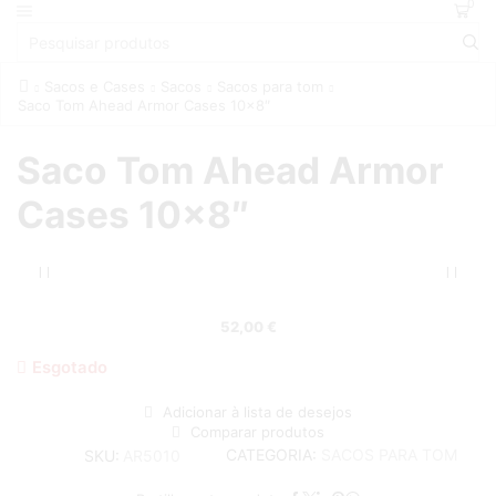
0
Sacos e Cases
Sacos
Sacos para tom
Saco Tom Ahead Armor Cases 10×8″
Saco Tom Ahead Armor
Cases 10×8″
52,00
€
Esgotado
Adicionar à lista de desejos
Comparar produtos
CATEGORIA:
SACOS PARA TOM
SKU:
AR5010