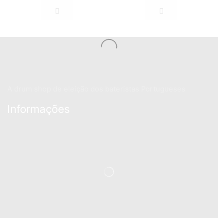
A drum shop de eleição dos bateristas Portugueses
Informações