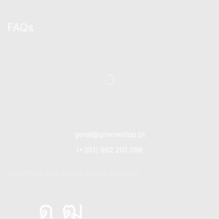
FAQs
geral@grooveitup.pt
(+351) 962 201 098
(Chamada para a rede móvel nacional)