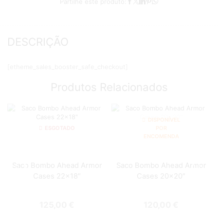
Partilhe este produto:
DESCRIÇÃO
[etheme_sales_booster_safe_checkout]
Produtos Relacionados
DISPONÍVEL
ESGOTADO
POR
ENCOMENDA
Saco Bombo Ahead Armor
Saco Bombo Ahead Armor
Cases 22×18″
Cases 20×20″
125,00
€
120,00
€