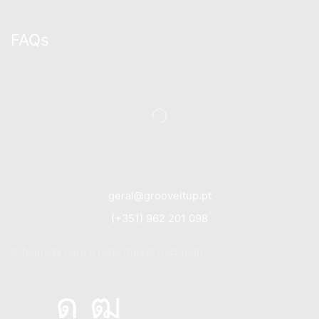
FAQs
geral@grooveitup.pt
(+351) 962 201 098
(Chamada para a rede móvel nacional)