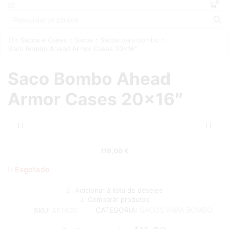
0
Sacos e Cases
Sacos
Sacos para bombo
Saco Bombo Ahead Armor Cases 20×16″
Saco Bombo Ahead
Armor Cases 20×16″
116,00
€
Esgotado
Adicionar à lista de desejos
Comparar produtos
CATEGORIA:
SACOS PARA BOMBO
SKU:
AR1620