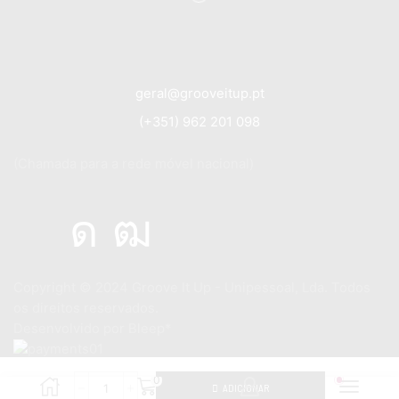
geral@grooveitup.pt
(+351) 962 201 098
(Chamada para a rede móvel nacional)
Copyright © 2024
Groove It Up - Unipessoal, Lda. Todos
os direitos reservados.
Desenvolvido por
Bleep*
0
ADICIONAR