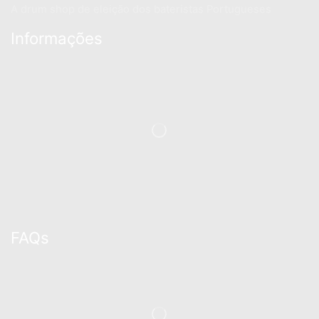
A drum shop de eleição dos bateristas Portugueses
Informações
FAQs