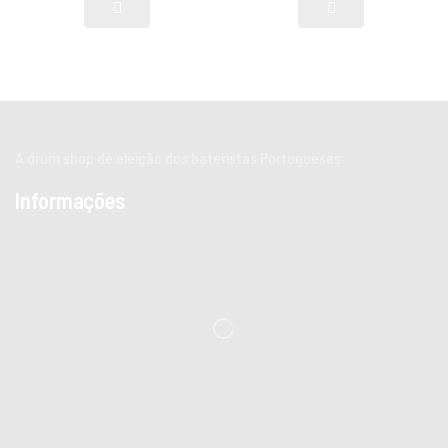
A drum shop de eleição dos bateristas Portugueses
Informações