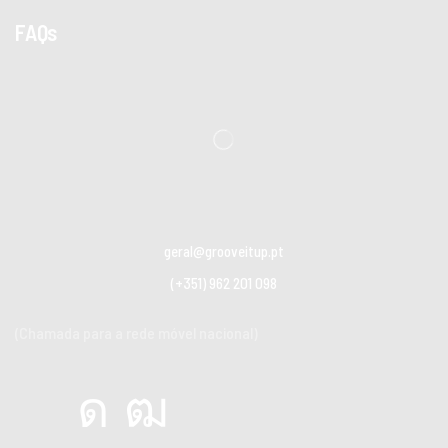
FAQs
geral@grooveitup.pt
(+351) 962 201 098
(Chamada para a rede móvel nacional)