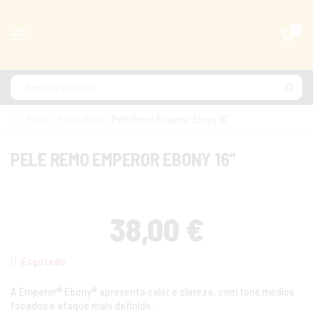
0
Peles
Peles de 16"
Pele Remo Emperor Ebony 16″
PELE REMO EMPEROR EBONY 16″
38,00
€
Esgotado
A Emperor® Ebony® apresenta calor e clareza, com tons médios
focados e ataque mais definido.