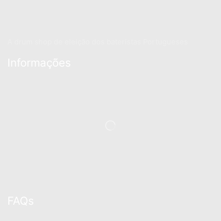
A drum shop de eleição dos bateristas Portugueses
Informações
FAQs