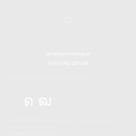
geral@grooveitup.pt
(+351) 962 201 098
(Chamada para a rede móvel nacional)
Copyright © 2024
Groove It Up - Unipessoal, Lda. Todos
os direitos reservados.
Desenvolvido por
Bleep*